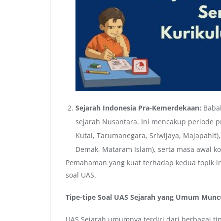
Sejarah Indonesia Pra-Kemerdekaan:
Babak
sejarah Nusantara. Ini mencakup periode p
Kutai, Tarumanegara, Sriwijaya, Majapahit),
Demak, Mataram Islam), serta masa awal ko
Pemahaman yang kuat terhadap kedua topik i
soal UAS.
Tipe-tipe Soal UAS Sejarah yang Umum Munc
UAS Sejarah umumnya terdiri dari berbagai t