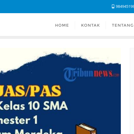
98494519
HOME
KONTAK
TENTANG