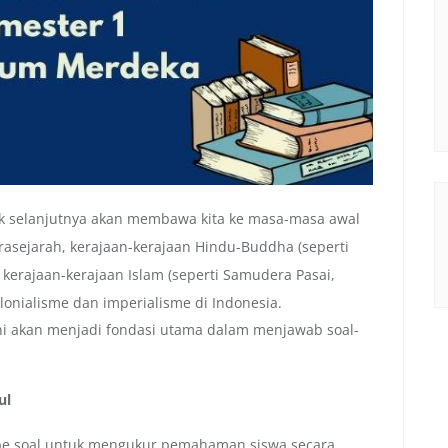
 selanjutnya akan membawa kita ke masa-masa awal
rasejarah, kerajaan-kerajaan Hindu-Buddha (seperti
 kerajaan-kerajaan Islam (seperti Samudera Pasai,
lonialisme dan imperialisme di Indonesia.
ni akan menjadi fondasi utama dalam menjawab soal-
ul
ipe soal untuk mengukur pemahaman siswa secara