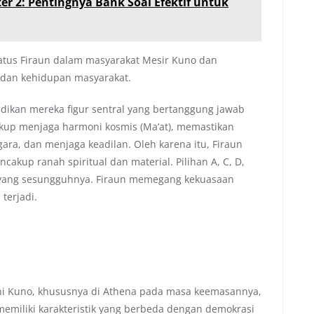
r 2: Pentingnya Bank Soal Efektif untuk
tatus Firaun dalam masyarakat Mesir Kuno dan
 dan kehidupan masyarakat.
ikan mereka figur sentral yang bertanggung jawab
akup menjaga harmoni kosmis (Ma’at), memastikan
ara, dan menjaga keadilan. Oleh karena itu, Firaun
akup ranah spiritual dan material. Pilihan A, C, D,
 yang sesungguhnya. Firaun memegang kekuasaan
terjadi.
unani Kuno, khususnya di Athena pada masa keemasannya,
memiliki karakteristik yang berbeda dengan demokrasi