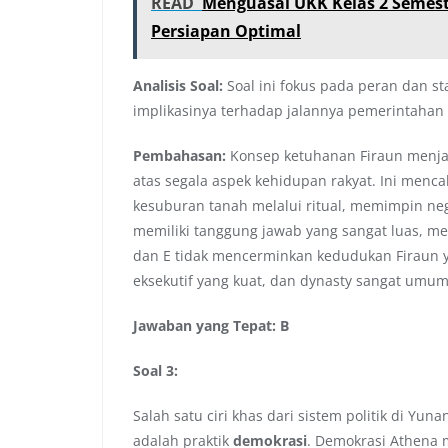
READ
Menguasai UKK Kelas 2 Semeste
Persiapan Optimal
Analisis Soal:
Soal ini fokus pada peran dan s
implikasinya terhadap jalannya pemerintahan
Pembahasan:
Konsep ketuhanan Firaun menjad
atas segala aspek kehidupan rakyat. Ini menc
kesuburan tanah melalui ritual, memimpin neg
memiliki tanggung jawab yang sangat luas, menc
dan E tidak mencerminkan kedudukan Firaun
eksekutif yang kuat, dan dynasty sangat umum 
Jawaban yang Tepat: B
Soal 3:
Salah satu ciri khas dari sistem politik di Y
adalah praktik
demokrasi
. Demokrasi Athena 