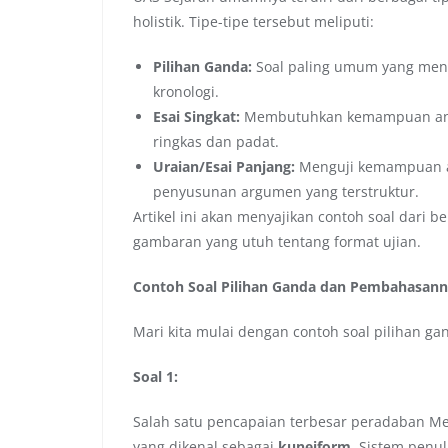
holistik. Tipe-tipe tersebut meliputi:
Pilihan Ganda:
Soal paling umum yang meng
kronologi.
Esai Singkat:
Membutuhkan kemampuan anali
ringkas dan padat.
Uraian/Esai Panjang:
Menguji kemampuan an
penyusunan argumen yang terstruktur.
Artikel ini akan menyajikan contoh soal dari 
gambaran yang utuh tentang format ujian.
Contoh Soal Pilihan Ganda dan Pembahasan
Mari kita mulai dengan contoh soal pilihan ga
Soal 1:
Salah satu pencapaian terbesar peradaban M
yang dikenal sebagai
kuneiform
. Sistem penu