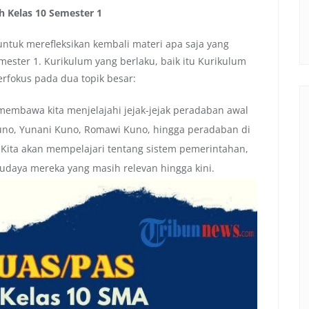
 Kelas 10 Semester 1
untuk merefleksikan kembali materi apa saja yang
ster 1. Kurikulum yang berlaku, baik itu Kurikulum
fokus pada dua topik besar:
membawa kita menjelajahi jejak-jejak peradaban awal
uno, Yunani Kuno, Romawi Kuno, hingga peradaban di
. Kita akan mempelajari tentang sistem pemerintahan,
budaya mereka yang masih relevan hingga kini.