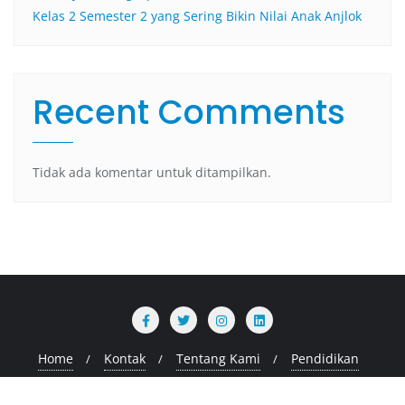
Kelas 2 Semester 2 yang Sering Bikin Nilai Anak Anjlok
Recent Comments
Tidak ada komentar untuk ditampilkan.
Home
Kontak
Tentang Kami
Pendidikan
Copyright ©2026 stakaa.ac.id . All rights reserved.
Powered by