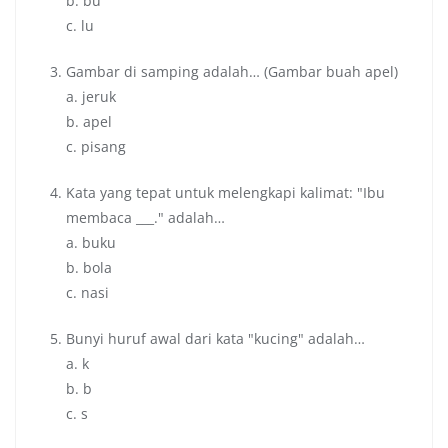
b. bu
c. lu
Gambar di samping adalah… (Gambar buah apel)
a. jeruk
b. apel
c. pisang
Kata yang tepat untuk melengkapi kalimat: "Ibu
membaca ___." adalah…
a. buku
b. bola
c. nasi
Bunyi huruf awal dari kata "kucing" adalah…
a. k
b. b
c. s