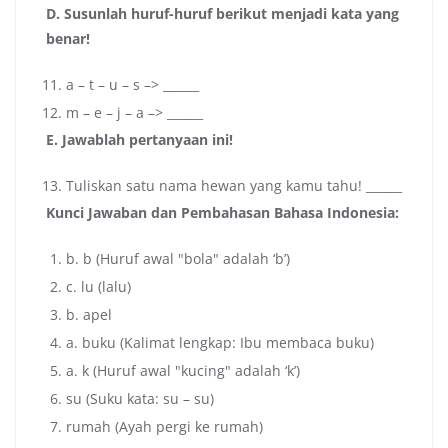
D. Susunlah huruf-huruf berikut menjadi kata yang
benar!
a – t – u – s –> ______
m – e – j – a –> ______
E. Jawablah pertanyaan ini!
Tuliskan satu nama hewan yang kamu tahu! ______
Kunci Jawaban dan Pembahasan Bahasa Indonesia:
b. b (Huruf awal "bola" adalah ‘b’)
c. lu (lalu)
b. apel
a. buku (Kalimat lengkap: Ibu membaca buku)
a. k (Huruf awal "kucing" adalah ‘k’)
su (Suku kata: su – su)
rumah (Ayah pergi ke rumah)