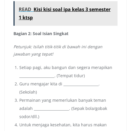
READ
Kisi kisi soal ipa kelas 3 semester
1 ktsp
Bagian 2: Soal Isian Singkat
Petunjuk: Isilah titik-titik di bawah ini dengan
jawaban yang tepat!
Setiap pagi, aku bangun dan segera merapikan
____________________. (Tempat tidur)
Guru mengajar kita di ____________________.
(Sekolah)
Permainan yang memerlukan banyak teman
adalah ____________________. (Sepak bola/gobak
sodor/dll.)
Untuk menjaga kesehatan, kita harus makan