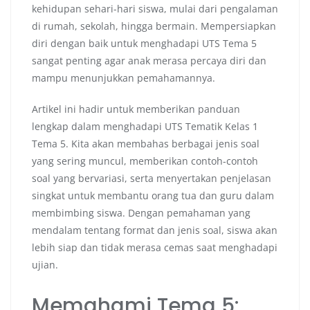
kehidupan sehari-hari siswa, mulai dari pengalaman
di rumah, sekolah, hingga bermain. Mempersiapkan
diri dengan baik untuk menghadapi UTS Tema 5
sangat penting agar anak merasa percaya diri dan
mampu menunjukkan pemahamannya.
Artikel ini hadir untuk memberikan panduan
lengkap dalam menghadapi UTS Tematik Kelas 1
Tema 5. Kita akan membahas berbagai jenis soal
yang sering muncul, memberikan contoh-contoh
soal yang bervariasi, serta menyertakan penjelasan
singkat untuk membantu orang tua dan guru dalam
membimbing siswa. Dengan pemahaman yang
mendalam tentang format dan jenis soal, siswa akan
lebih siap dan tidak merasa cemas saat menghadapi
ujian.
Memahami Tema 5: