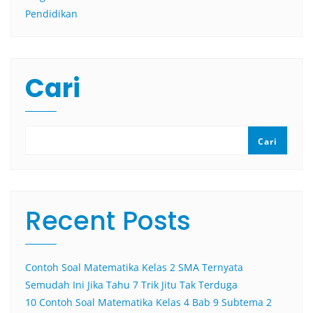
Pendidikan
Cari
Cari
Recent Posts
Contoh Soal Matematika Kelas 2 SMA Ternyata
Semudah Ini Jika Tahu 7 Trik Jitu Tak Terduga
10 Contoh Soal Matematika Kelas 4 Bab 9 Subtema 2