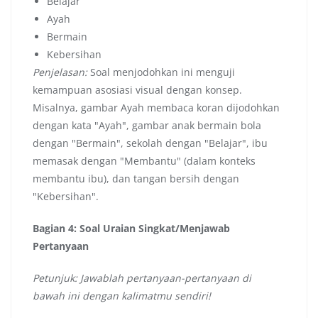
Belajar
Ayah
Bermain
Kebersihan
Penjelasan:
Soal menjodohkan ini menguji
kemampuan asosiasi visual dengan konsep.
Misalnya, gambar Ayah membaca koran dijodohkan
dengan kata "Ayah", gambar anak bermain bola
dengan "Bermain", sekolah dengan "Belajar", ibu
memasak dengan "Membantu" (dalam konteks
membantu ibu), dan tangan bersih dengan
"Kebersihan".
Bagian 4: Soal Uraian Singkat/Menjawab
Pertanyaan
Petunjuk: Jawablah pertanyaan-pertanyaan di
bawah ini dengan kalimatmu sendiri!