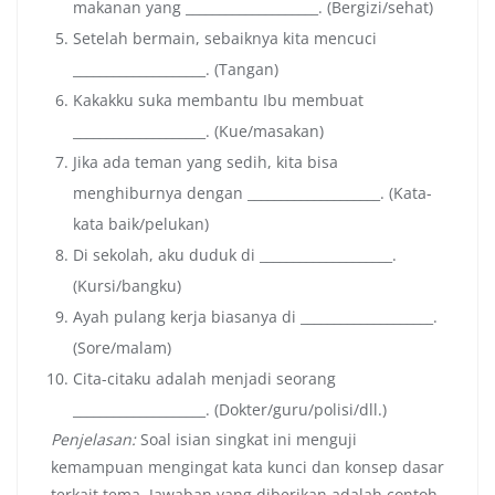
makanan yang ____________________. (Bergizi/sehat)
Setelah bermain, sebaiknya kita mencuci
____________________. (Tangan)
Kakakku suka membantu Ibu membuat
____________________. (Kue/masakan)
Jika ada teman yang sedih, kita bisa
menghiburnya dengan ____________________. (Kata-
kata baik/pelukan)
Di sekolah, aku duduk di ____________________.
(Kursi/bangku)
Ayah pulang kerja biasanya di ____________________.
(Sore/malam)
Cita-citaku adalah menjadi seorang
____________________. (Dokter/guru/polisi/dll.)
Penjelasan:
Soal isian singkat ini menguji
kemampuan mengingat kata kunci dan konsep dasar
terkait tema. Jawaban yang diberikan adalah contoh,