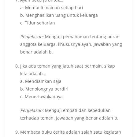
a. Membeli mainan setiap hari
b. Menghasilkan uang untuk keluarga
c. Tidur seharian
Penjelasan:
Menguji pemahaman tentang peran
anggota keluarga, khususnya ayah. Jawaban yang
benar adalah b.
Jika ada teman yang jatuh saat bermain, sikap
kita adalah…
a. Mendiamkan saja
b. Menolongnya berdiri
c. Menertawakannya
Penjelasan:
Menguji empati dan kepedulian
terhadap teman. Jawaban yang benar adalah b.
Membaca buku cerita adalah salah satu kegiatan