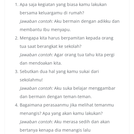
Apa saja kegiatan yang biasa kamu lakukan
bersama keluargamu di rumah?
Jawaban contoh:
Aku bermain dengan adikku dan
membantu Ibu menyapu.
Mengapa kita harus berpamitan kepada orang
tua saat berangkat ke sekolah?
Jawaban contoh:
Agar orang tua tahu kita pergi
dan mendoakan kita.
Sebutkan dua hal yang kamu sukai dari
sekolahmu!
Jawaban contoh:
Aku suka belajar menggambar
dan bermain dengan teman-teman.
Bagaimana perasaanmu jika melihat temanmu
menangis? Apa yang akan kamu lakukan?
Jawaban contoh:
Aku merasa sedih dan akan
bertanya kenapa dia menangis lalu