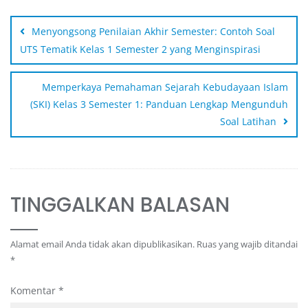
Menyongsong Penilaian Akhir Semester: Contoh Soal
UTS Tematik Kelas 1 Semester 2 yang Menginspirasi
Memperkaya Pemahaman Sejarah Kebudayaan Islam
(SKI) Kelas 3 Semester 1: Panduan Lengkap Mengunduh
Soal Latihan
TINGGALKAN BALASAN
Alamat email Anda tidak akan dipublikasikan.
Ruas yang wajib ditandai
*
Komentar
*