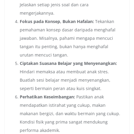
Jelaskan setiap jenis soal dan cara
mengerjakannya.
Fokus pada Konsep, Bukan Hafalan:
Tekankan
pemahaman konsep dasar daripada menghafal
jawaban. Misalnya, pahami mengapa mencuci
tangan itu penting, bukan hanya menghafal
urutan mencuci tangan.
Ciptakan Suasana Belajar yang Menyenangkan:
Hindari memaksa atau membuat anak stres.
Buatlah sesi belajar menjadi menyenangkan,
seperti bermain peran atau kuis singkat.
Perhatikan Keseimbangan:
Pastikan anak
mendapatkan istirahat yang cukup, makan
makanan bergizi, dan waktu bermain yang cukup.
Kondisi fisik yang prima sangat mendukung
performa akademik.