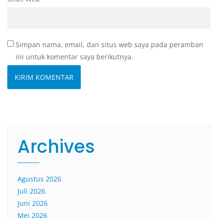
Simpan nama, email, dan situs web saya pada peramban
ini untuk komentar saya berikutnya.
Archives
Agustus 2026
Juli 2026
Juni 2026
Mei 2026