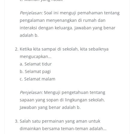
Penjelasan:
Soal ini menguji pemahaman tentang
pengalaman menyenangkan di rumah dan
interaksi dengan keluarga. Jawaban yang benar
adalah b.
Ketika kita sampai di sekolah, kita sebaiknya
mengucapkan…
a. Selamat tidur
b. Selamat pagi
c. Selamat malam
Penjelasan:
Menguji pengetahuan tentang
sapaan yang sopan di lingkungan sekolah.
Jawaban yang benar adalah b.
Salah satu permainan yang aman untuk
dimainkan bersama teman-teman adalah…