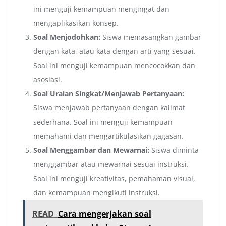
ini menguji kemampuan mengingat dan
mengaplikasikan konsep.
Soal Menjodohkan:
Siswa memasangkan gambar
dengan kata, atau kata dengan arti yang sesuai.
Soal ini menguji kemampuan mencocokkan dan
asosiasi.
Soal Uraian Singkat/Menjawab Pertanyaan:
Siswa menjawab pertanyaan dengan kalimat
sederhana. Soal ini menguji kemampuan
memahami dan mengartikulasikan gagasan.
Soal Menggambar dan Mewarnai:
Siswa diminta
menggambar atau mewarnai sesuai instruksi.
Soal ini menguji kreativitas, pemahaman visual,
dan kemampuan mengikuti instruksi.
READ
Cara mengerjakan soal