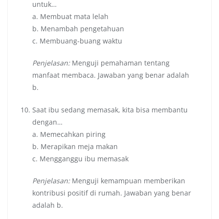
untuk…
a. Membuat mata lelah
b. Menambah pengetahuan
c. Membuang-buang waktu
Penjelasan:
Menguji pemahaman tentang
manfaat membaca. Jawaban yang benar adalah
b.
Saat ibu sedang memasak, kita bisa membantu
dengan…
a. Memecahkan piring
b. Merapikan meja makan
c. Mengganggu ibu memasak
Penjelasan:
Menguji kemampuan memberikan
kontribusi positif di rumah. Jawaban yang benar
adalah b.