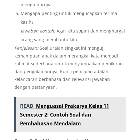
menghiburnya.
Mengapa penting untuk mengucapkan terima
kasih?
Jawaban contoh:
Agar kita sopan dan menghargai
orang yang membantu kita.
Penjelasan:
Soal uraian singkat ini menguji
kemampuan anak dalam merangkai kata menjadi
kalimat sederhana untuk menyampaikan pemikiran
dan pengalamannya. Kunci penilaian adalah
kelancaran berbahasa dan relevansi jawaban
dengan pertanyaan.
READ
Menguasai Prakarya Kelas 11
Semester 2: Contoh Soal dan
Pembahasan Mendalam