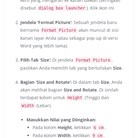
kecil yang mengarah ke kanan bawah (seringkali
disebut
). Klik ikon ini.
dialog box launcher
Jendela ‘Format Picture’:
Sebuah jendela baru
bernama
akan muncul di sisi
Format Picture
kanan layar Anda (atau sebagai pop-up di versi
Word yang lebih lama).
Pilih Tab ‘Size’:
Di jendela
,
Format Picture
pastikan Anda memilih tab yang bertuliskan
Size
.
Bagian ‘Size and Rotate’:
Di dalam tab
Size
, Anda
akan melihat bagian
Size and Rotate
. Di sinilah
terdapat kolom untuk
(Tinggi) dan
Height
(Lebar).
Width
Masukkan Nilai yang Diinginkan:
Pada kolom
Height
, ketikkan
.
6 cm
Pada kolom
Width
, ketikkan
.
9 cm