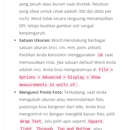
yang pecah atau buram saat dicetak. Resolusi
yang ideal untuk cetak adalah 300 dpi (dots per
inch). Word tidak secara langsung menampilkan
DPI, tetapi kualitas gambar asli sangat
berpengaruh.
Satuan Ukuran:
Word mendukung berbagai
satuan ukuran (inci, cm, mm, poin, piksel).
Pastikan Anda konsisten menggunakan
saat
cm
memasukkan nilai. Jika satuan default Word Anda
adalah inci, Anda bisa mengubahnya di
File >
Options > Advanced > Display > Show
.
measurements in units of:
Mengunci Posisi Foto:
Terkadang, saat Anda
mengubah ukuran atau memindahkan foto,
posisinya bisa bergeser dari teks. Anda bisa
mengontrol ini dengan mengklik kanan foto, pilih
, lalu pilih opsi seperti
,
Wrap Text
Square
,
,
, atau
Tight
Through
Top and Bottom