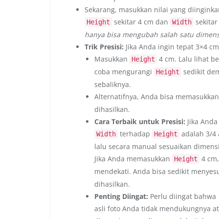
Sekarang, masukkan nilai yang diingin
sekitar 4 cm dan
sekitar
Height
Width
hanya bisa mengubah salah satu dimens
Trik Presisi:
Jika Anda ingin tepat 3×4 c
Masukkan
4 cm. Lalu lihat b
Height
coba mengurangi
sedikit de
Height
sebaliknya.
Alternatifnya, Anda bisa memasukka
dihasilkan.
Cara Terbaik untuk Presisi:
Jika Anda 
terhadap
adalah 3/4 
Width
Height
lalu secara manual sesuaikan dimensi
Jika Anda memasukkan
4 cm
Height
mendekati. Anda bisa sedikit menye
dihasilkan.
Penting Diingat:
Perlu diingat bahwa
asli foto Anda tidak mendukungnya ata