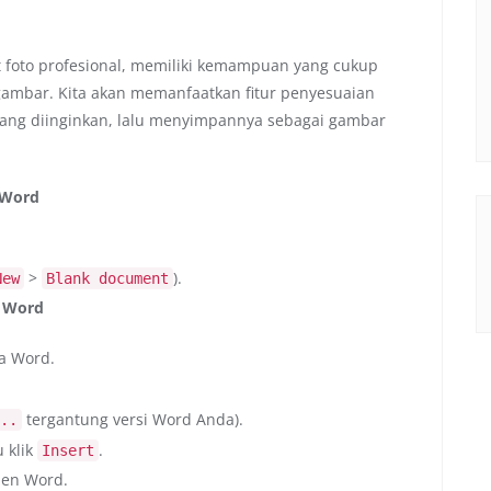
t foto profesional, memiliki kemampuan yang cukup
ambar. Kita akan memanfaatkan fitur penyesuaian
ang diinginkan, lalu menyimpannya sebagai gambar
 Word
>
).
New
Blank document
n Word
la Word.
tergantung versi Word Anda).
..
u klik
.
Insert
men Word.