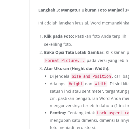
Langkah 3: Mengatur Ukuran Foto Menjadi 3
Ini adalah langkah krusial. Word memungkinka
Klik pada Foto:
Pastikan foto Anda terpilih.
sekeliling foto.
Buka Opsi Tata Letak Gambar:
Klik kanan p
pada versi yang lebih
Format Picture...
Atur Ukuran (Height dan Width):
Di jendela
, cari b
Size and Position
Ada opsi
dan
. Di sini k
Height
Width
satuan inci atau sentimeter, tergantung 
cm, pastikan pengaturan Word Anda meng
mengonversinya terlebih dahulu (1 inci ≈
Penting:
Centang kotak
Lock aspect r
mengubah satu dimensi, dimensi lainny
foto menjadi terdistorsi.