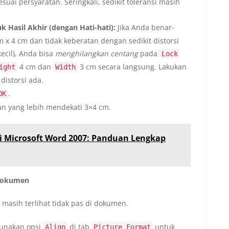
uai persyaratan. Seringkali, sedikit toleransi masih
k Hasil Akhir (dengan Hati-hati):
Jika Anda benar-
 x 4 cm dan tidak keberatan dengan sedikit distorsi
ecil), Anda bisa
menghilangkan centang
pada
Lock
4 cm dan
3 cm secara langsung. Lakukan
ight
Width
distorsi ada.
.
OK
an yang lebih mendekati 3×4 cm.
i Microsoft Word 2007: Panduan Lengkap
 Dokumen
masih terlihat tidak pas di dokumen.
 gunakan opsi
di tab
untuk
Align
Picture Format