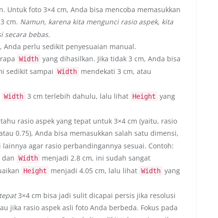
kan. Untuk foto 3×4 cm, Anda bisa mencoba memasukkan
 3 cm.
Namun, karena kita mengunci rasio aspek, kita
i secara bebas.
m, Anda perlu sedikit penyesuaian manual.
erapa
yang dihasilkan. Jika tidak 3 cm, Anda bisa
Width
mi sedikit sampai
mendekati 3 cm, atau
Width
n
3 cm terlebih dahulu, lalu lihat
yang
Width
Height
tahu rasio aspek yang tepat untuk 3×4 cm (yaitu, rasio
atau 0.75), Anda bisa memasukkan salah satu dimensi,
 lainnya agar rasio perbandingannya sesuai. Contoh:
, dan
menjadi 2.8 cm, ini sudah sangat
Width
suaikan
menjadi 4.05 cm, lalu lihat
yang
Height
Width
tepat
3×4 cm bisa jadi sulit dicapai persis jika resolusi
u jika rasio aspek asli foto Anda berbeda. Fokus pada