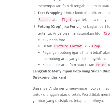
menempatkan foto di tengah halaman atau d
Text Wrapping:
Untuk kontrol lebih, Anda 
atau
agar teks bisa mengalir
Square
Tight
Potong (Crop) Jika Perlu:
Jika bagian dari 
tertentu, Anda bisa menggunakan fitur
Cro
Klik pada foto.
Di tab
, klik
.
Picture Format
Crop
Pegangan potong (garis hitam tebal) akan
memotong area yang tidak diinginkan.
Klik di luar area foto atau tekan
u
Enter
Langkah 5: Menyimpan Foto yang Sudah Diub
Direkomendasikan)
Biasanya, Anda perlu menyimpan foto yang su
untuk diunggah atau dicetak. Word tidak memil
gambar yang disisipkan, tetapi ada triknya: