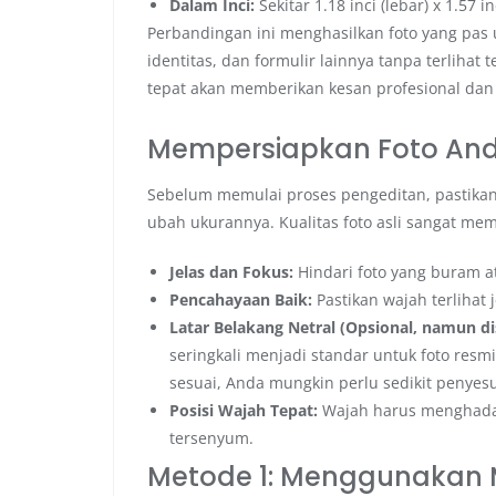
Dalam Inci:
Sekitar 1.18 inci (lebar) x 1.57 inc
Perbandingan ini menghasilkan foto yang pas
identitas, dan formulir lainnya tanpa terlihat t
tepat akan memberikan kesan profesional dan
Mempersiapkan Foto An
Sebelum memulai proses pengeditan, pastikan 
ubah ukurannya. Kualitas foto asli sangat memp
Jelas dan Fokus:
Hindari foto yang buram a
Pencahayaan Baik:
Pastikan wajah terlihat
Latar Belakang Netral (Opsional, namun d
seringkali menjadi standar untuk foto resmi.
sesuai, Anda mungkin perlu sedikit penyesua
Posisi Wajah Tepat:
Wajah harus menghadap 
tersenyum.
Metode 1: Menggunakan M