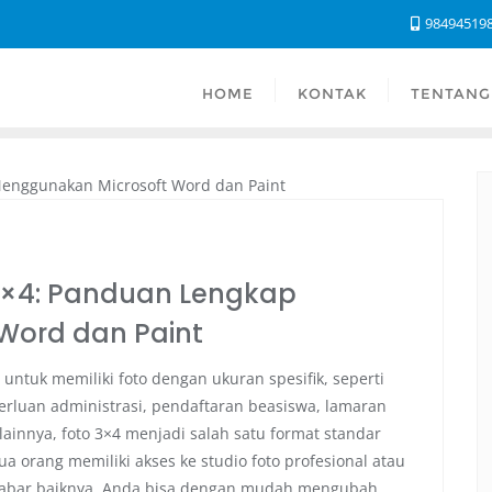
98494519
HOME
KONTAK
TENTANG
3×4: Panduan Lengkap
Word dan Paint
 untuk memiliki foto dengan ukuran spesifik, seperti
perluan administrasi, pendaftaran beasiswa, lamaran
lainnya, foto 3×4 menjadi salah satu format standar
 orang memiliki akses ke studio foto profesional atau
 Kabar baiknya, Anda bisa dengan mudah mengubah