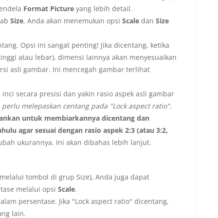
jendela
Format Picture
yang lebih detail.
tab
Size
, Anda akan menemukan opsi
Scale
dan
Size
tang. Opsi ini sangat penting! Jika dicentang, ketika
inggi atau lebar), dimensi lainnya akan menyesuaikan
si asli gambar. Ini mencegah gambar terlihat
inci secara presisi dan yakin rasio aspek asli gambar
perlu melepaskan centang pada "Lock aspect ratio"
.
arankan untuk membiarkannya dicentang dan
ulu agar sesuai dengan rasio aspek 2:3 (atau 3:2,
ah ukurannya. Ini akan dibahas lebih lanjut.
melalui tombol di grup Size), Anda juga dapat
ase melalui opsi
Scale
.
alam persentase. Jika "Lock aspect ratio" dicentang,
ng lain.