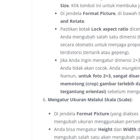
Size
. Klik tombol ini untuk membuka 
Di jendela
Format Picture
, di bawah 
and Rotate
.
Pastikan kotak
Lock aspect ratio
dicen
Anda mengubah salah satu dimensi (t
secara otomatis untuk menjaga propor
terdistorsi (tertarik atau gepeng).
Jika Anda ingin mengatur dimensi 2×3 
Anda tidak akan cocok, Anda
mungkin 
Namun,
untuk foto 2×3, sangat dis
memotong (crop) gambar terlebih dah
tergantung orientasi)
sebelum mengub
Mengatur Ukuran Melalui Skala (Scale):
Di jendela
Format Picture
(yang diakses 
mengubah ukuran menggunakan persent
Anda bisa mengatur
Height
dan
Width
d
mengubah salah satu akan mengubah ya