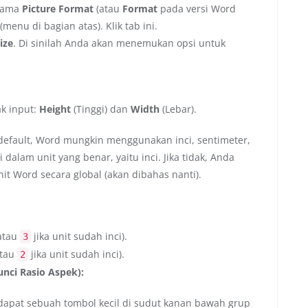
rnama
Picture Format
(atau
Format
pada versi Word
(menu di bagian atas). Klik tab ini.
ize
. Di sinilah Anda akan menemukan opsi untuk
ak input:
Height
(Tinggi) dan
Width
(Lebar).
 default, Word mungkin menggunakan inci, sentimeter,
dalam unit yang benar, yaitu inci. Jika tidak, Anda
 Word secara global (akan dibahas nanti).
atau
jika unit sudah inci).
3
tau
jika unit sudah inci).
2
unci Rasio Aspek):
rdapat sebuah tombol kecil di sudut kanan bawah grup