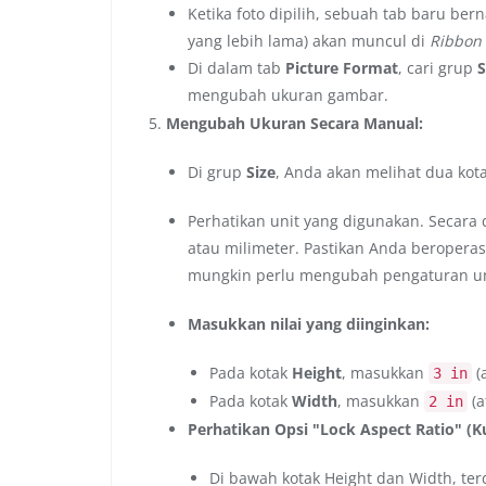
Ketika foto dipilih, sebuah tab baru be
yang lebih lama) akan muncul di
Ribbon
Di dalam tab
Picture Format
, cari grup
S
mengubah ukuran gambar.
Mengubah Ukuran Secara Manual:
Di grup
Size
, Anda akan melihat dua kot
Perhatikan unit yang digunakan. Secara
atau milimeter. Pastikan Anda beroperasi 
mungkin perlu mengubah pengaturan unit
Masukkan nilai yang diinginkan:
Pada kotak
Height
, masukkan
(
3 in
Pada kotak
Width
, masukkan
(a
2 in
Perhatikan Opsi "Lock Aspect Ratio" (K
Di bawah kotak Height dan Width, te