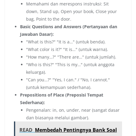
Memahami dan merespons instruksi: Sit
down, Stand up, Open your book, Close your
bag, Point to the door.
Basic Questions and Answers (Pertanyaan dan
Jawaban Dasar):
"What is this?" "It is a…" (untuk benda).
"What color is it?" "It is…" (untuk warna).
"How many…?" "There are…" (untuk jumlah).
"Who is this?" "This is my…" (untuk anggota
keluarga).
"Can you…?" "Yes, I can." / "No, I cannot."
(untuk kemampuan sederhana).
Prepositions of Place (Preposisi Tempat
Sederhana):
Pengenalan: in, on, under, near (sangat dasar
dan biasanya melalui gambar).
READ
Membedah Pentingnya Bank Soal