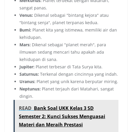
Merkurius:
Planet terdekat dengan Matahari,
sangat panas.
Venus:
Dikenal sebagai "bintang kejora" atau
"bintang senja", planet terpanas kedua.
Bumi:
Planet kita yang istimewa, memiliki air dan
kehidupan.
Mars:
Dikenal sebagai "planet merah", para
ilmuwan sedang mencari tahu apakah ada
kehidupan di sana.
Jupiter:
Planet terbesar di Tata Surya kita.
Saturnus:
Terkenal dengan cincinnya yang indah.
Uranus:
Planet yang unik karena berputar miring.
Neptunus:
Planet terjauh dari Matahari, sangat
dingin.
READ
Bank Soal UKK Kelas 3 SD
Semester 2: Kunci Sukses Menguasai
Materi dan Meraih Prestasi