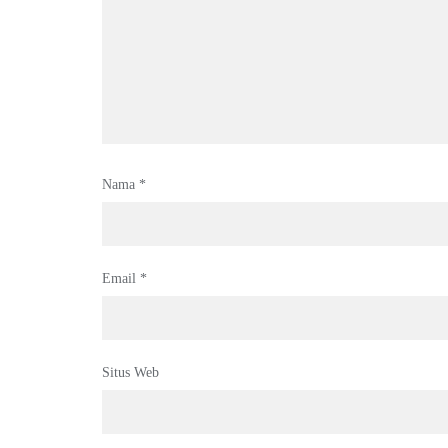
Nama
*
Email
*
Situs Web