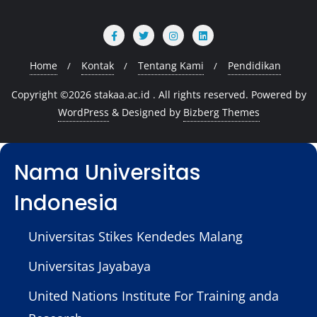
Home
Kontak
Tentang Kami
Pendidikan
Copyright ©2026 stakaa.ac.id . All rights reserved.
Powered by
WordPress
&
Designed by
Bizberg Themes
ama Universitas
N
ndonesia
I
niversitas Stikes Kendedes Malang
U
niversitas Jayabaya
U
nited Nations Institute For Training anda
U