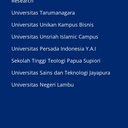
esearch
U
niversitas Tarumanagara
U
niversitas Unikan Kampus Bisnis
U
niversitas Unsriah Islamic Campus
U
niversitas Persada Indonesia Y.A.I
U
ekolah Tinggi Teologi Papua Supiori
U
niversitas Sains dan Teknologi Jayapura
S
niversitas Negeri Lambu