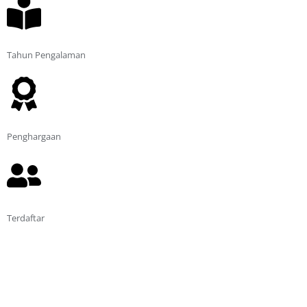
25
Tahun Pengalaman
25
Penghargaan
12500+
Terdaftar
Tentang Kami